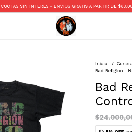
 CUOTAS SIN INTERES - ENVIOS GRATIS A PARTIR DE $60.0
Inicio
Gener
Bad Religion - N
Bad Re
Contr
$24.000,0
5% OFF
co