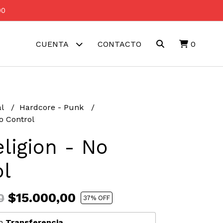
00
CUENTA
CONTACTO
0
al
Hardcore - Punk
o Control
ligion - No
ol
$15.000,00
0
37
% OFF
n
Transferencia