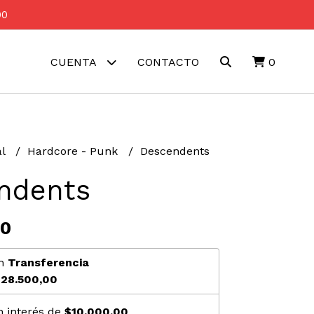
00
CUENTA
CONTACTO
0
al
Hardcore - Punk
Descendents
ndents
00
n
Transferencia
28.500,00
n interés de
$10.000,00